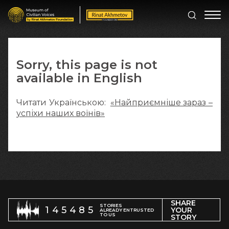
Sorry, this page is not
available in English
Читати Українською:
«Найприємніше зараз –
успіхи наших воїнів»
SHARE
STORIES
145485
YOUR
ALREADY ENTRUSTED
TO US
STORY