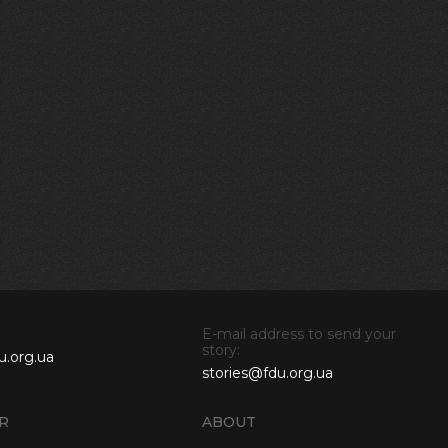
E-mail address to send your
story:
u.org.ua
stories@fdu.org.ua
R
ABOUT