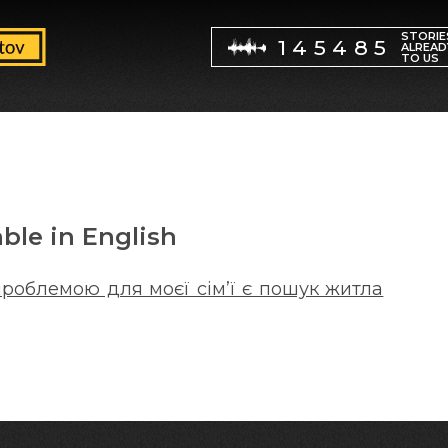
STORIE
145485
ALREAD
TO US
able in English
роблемою для моєї сім’ї є пошук житла