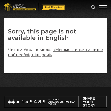
Sorry, this page is not
available in English
Читати Українською:
«Ми змогли взяти лише
найнеобхідніші речі»
SHARE
STORIES
145485
YOUR
ALREADY ENTRUSTED
TO US
STORY