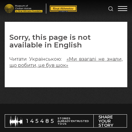
Sorry, this page is not
available in English
Читати Українською:
«Ми взагалі не знали,
що робити, це був шок»
SHARE
STORIES
145485
YOUR
ALREADY ENTRUSTED
TO US
STORY