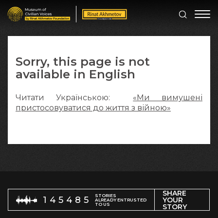
Sorry, this page is not
available in English
Читати Українською:
«Ми вимушені
пристосовуватися до життя з війною»
SHARE
STORIES
145485
YOUR
ALREADY ENTRUSTED
TO US
STORY