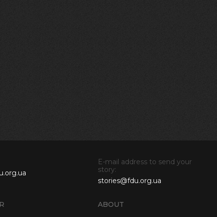
E-mail address to send your
story:
u.org.ua
stories@fdu.org.ua
R
ABOUT