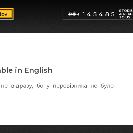
STORIE
145485
ALREAD
TO US
able in English
не відразу, бо у перевізника не було