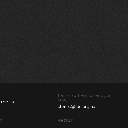
E-mail address to send your
story:
u.org.ua
stories@fdu.org.ua
R
ABOUT