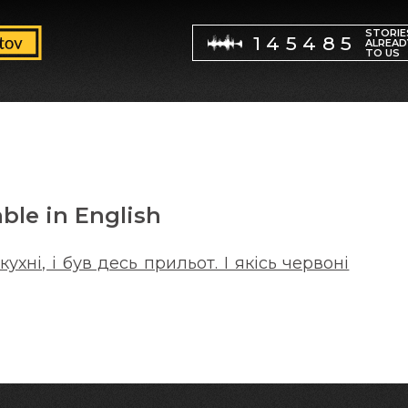
STORIE
145485
ALREAD
TO US
able in English
ухні, і був десь прильот. І якісь червоні