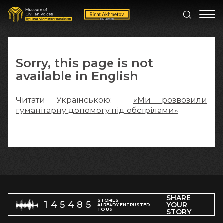
Sorry, this page is not
available in English
Читати Українською:
«Ми розвозили
гуманітарну допомогу під обстрілами»
SHARE
STORIES
145485
YOUR
ALREADY ENTRUSTED
TO US
STORY