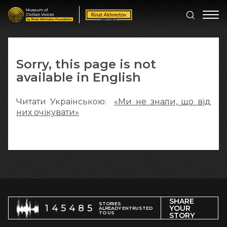
Sorry, this page is not
available in English
Читати Українською:
«Ми не знали, що від
них очікувати»
SHARE
STORIES
145485
YOUR
ALREADY ENTRUSTED
TO US
STORY