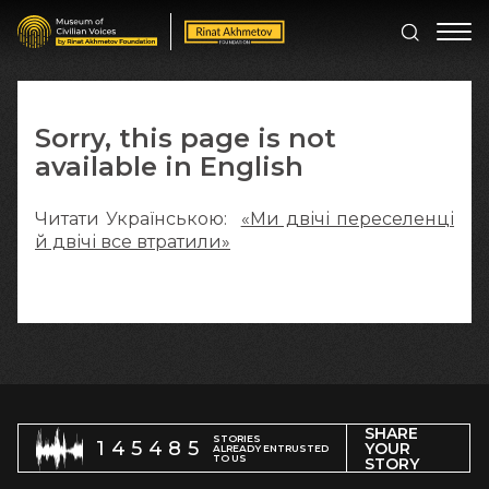
Sorry, this page is not
available in English
Читати Українською:
«Ми двічі переселенці
й двічі все втратили»
SHARE
STORIES
145485
YOUR
ALREADY ENTRUSTED
TO US
STORY