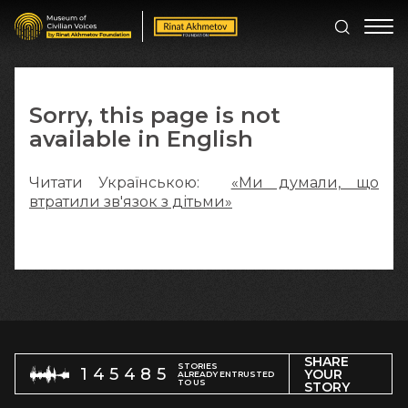
Sorry, this page is not
available in English
Читати Українською:
«Ми думали, що
втратили зв'язок з дітьми»
SHARE
STORIES
145485
YOUR
ALREADY ENTRUSTED
TO US
STORY