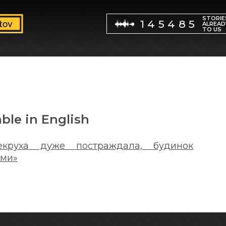
STORIE
145485
ALREAD
TO US
able in English
екруха дуже постраждала, будинок
ами»