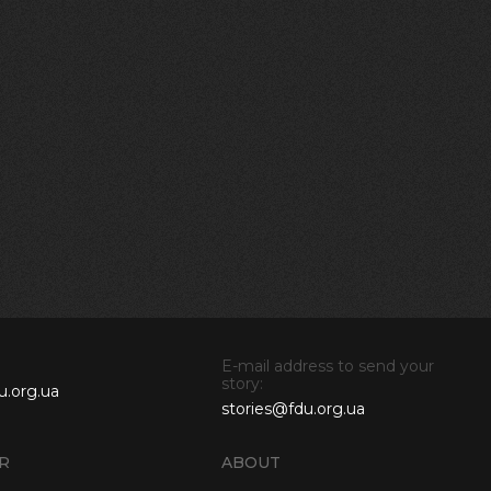
E-mail address to send your
story:
u.org.ua
stories@fdu.org.ua
R
ABOUT