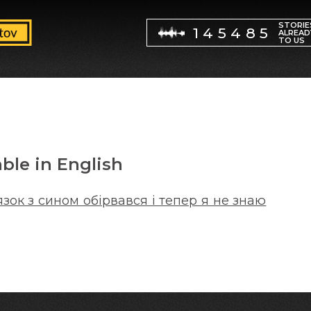
STORIE
145485
ALREAD
TO US
able in English
язок з сином обірвався і тепер я не знаю