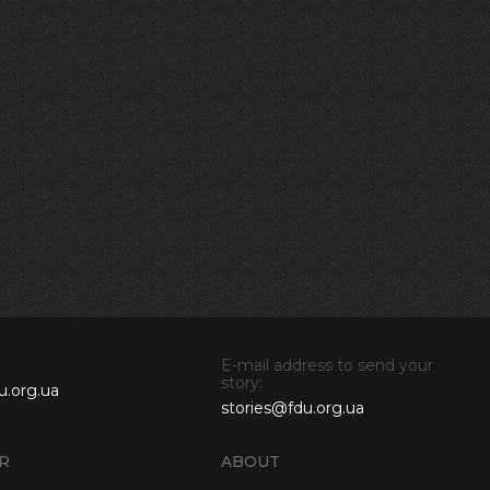
E-mail address to send your
story:
u.org.ua
stories@fdu.org.ua
R
ABOUT