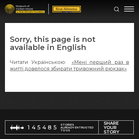
Sorry, this page is not
available in English
Читати Українською:
«Мені перший раз в
житті довелося збирати тривожний рюкзак»
SHARE
STORIES
145485
YOUR
ALREADY ENTRUSTED
TO US
STORY