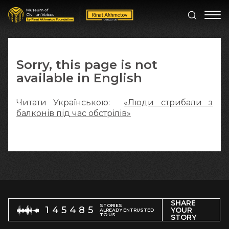
Sorry, this page is not
available in English
Читати Українською:
«Люди стрибали з
балконів під час обстрілів»
SHARE
STORIES
145485
YOUR
ALREADY ENTRUSTED
TO US
STORY