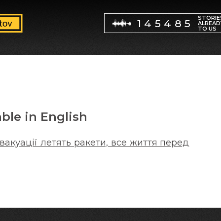
STORIE
145485
ALREAD
TO US
able in English
евакуації летять ракети, все життя перед