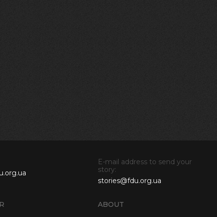
E-mail address to send your
story:
u.org.ua
stories@fdu.org.ua
R
ABOUT