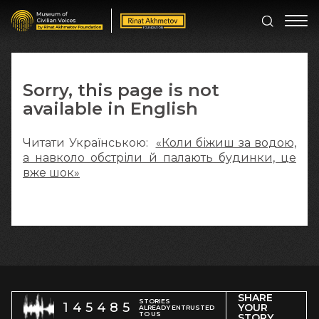
Sorry, this page is not
available in English
Читати Українською:
«Коли біжиш за водою,
а навколо обстріли й палають будинки, це
вже шок»
SHARE
STORIES
145485
YOUR
ALREADY ENTRUSTED
TO US
STORY