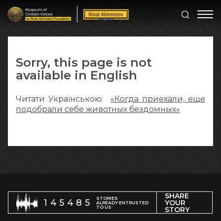
Sorry, this page is not
available in English
Читати Українською:
«Когда приехали, еще
подобрали себе животных бездомных»
SHARE
STORIES
145485
YOUR
ALREADY ENTRUSTED
TO US
STORY