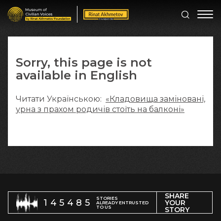
Sorry, this page is not
available in English
Читати Українською:
«Кладовища заміновані,
урна з прахом родичів стоїть на балконі»
SHARE
STORIES
145485
YOUR
ALREADY ENTRUSTED
TO US
STORY