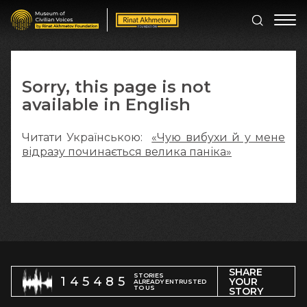
Sorry, this page is not
available in English
Читати Українською:
«Чую вибухи й у мене
відразу починається велика паніка»
SHARE
STORIES
145485
YOUR
ALREADY ENTRUSTED
TO US
STORY