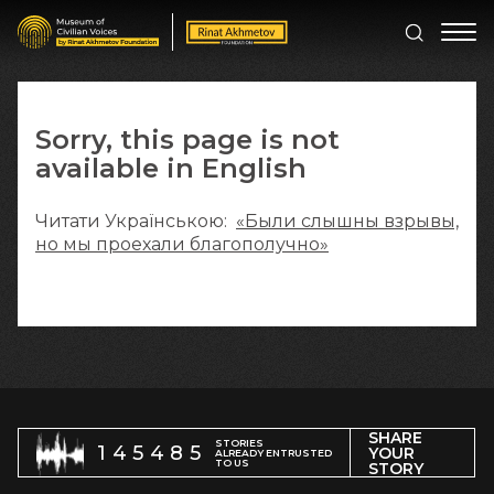
Sorry, this page is not
available in English
Читати Українською:
«Были слышны взрывы,
но мы проехали благополучно»
SHARE
STORIES
145485
YOUR
ALREADY ENTRUSTED
TO US
STORY