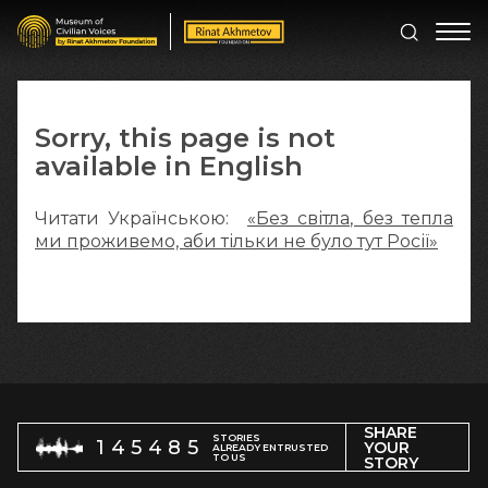
Sorry, this page is not
available in English
Читати Українською:
«Без світла, без тепла
ми проживемо, аби тільки не було тут Росії»
SHARE
STORIES
145485
YOUR
ALREADY ENTRUSTED
TO US
STORY