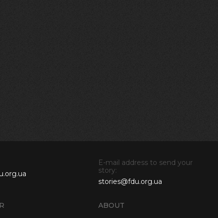
E-mail address to send your
story:
u.org.ua
stories@fdu.org.ua
R
ABOUT