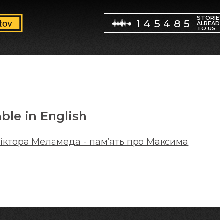
STORIE
145485
ALREAD
TO US
able in English
іктора Меламеда - памʼять про Максима