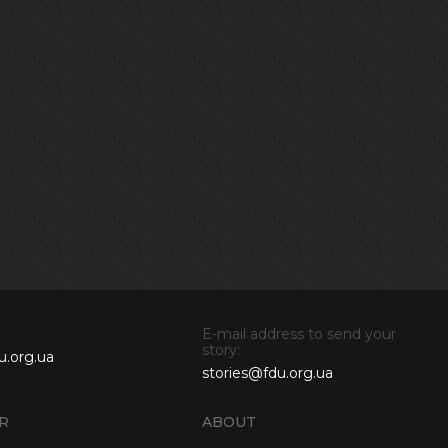
E-mail address to send your
story:
u.org.ua
stories@fdu.org.ua
R
ABOUT