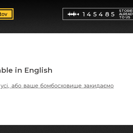
STORIE
145485
ALREAD
TO US
able in English
 усі, або ваше бомбосховище закидаємо