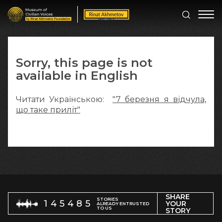
Sorry, this page is not
available in English
Читати Українською:
"7 березня я відчула,
що таке приліт"
SHARE
STORIES
145485
YOUR
ALREADY ENTRUSTED
TO US
STORY