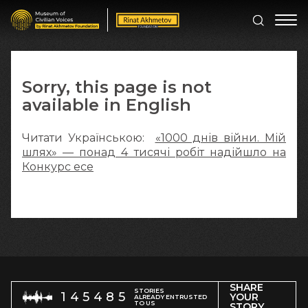
Sorry, this page is not
available in English
Читати Українською:
«1000 днів війни. Мій
шлях» — понад 4 тисячі робіт надійшло на
Конкурс есе
SHARE
STORIES
145485
YOUR
ALREADY ENTRUSTED
TO US
STORY